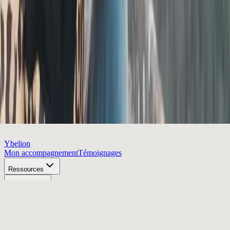
Ybelion
Mon accompagnement
Témoignages
Ressources
À propos
Articles
Atelier offert