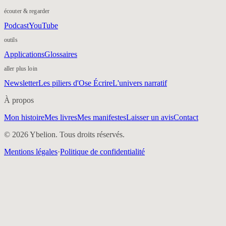
écouter & regarder
Podcast
YouTube
outils
Applications
Glossaires
aller plus loin
Newsletter
Les piliers d'Ose Écrire
L'univers narratif
À propos
Mon histoire
Mes livres
Mes manifestes
Laisser un avis
Contact
© 2026 Ybelion. Tous droits réservés.
Mentions légales
·
Politique de confidentialité