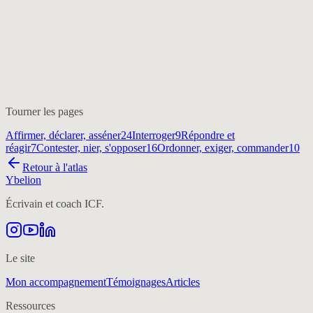
Tourner les pages
Affirmer, déclarer, asséner
24
Interroger
9
Répondre et
réagir
7
Contester, nier, s'opposer
16
Ordonner, exiger, commander
10
Retour à l'atlas
Ybelion
Écrivain et coach ICF.
Le site
Mon accompagnement
Témoignages
Articles
Ressources