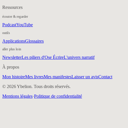
Ressources
écouter & regarder
Podcast
YouTube
outils
Applications
Glossaires
aller plus loin
Newsletter
Les piliers d'Ose Écrire
L'univers narratif
À propos
Mon histoire
Mes livres
Mes manifestes
Laisser un avis
Contact
© 2026 Ybelion. Tous droits réservés.
Mentions légales
·
Politique de confidentialité