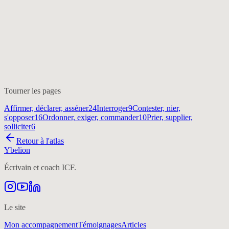
Tourner les pages
Affirmer, déclarer, asséner
24
Interroger
9
Contester, nier,
s'opposer
16
Ordonner, exiger, commander
10
Prier, supplier,
solliciter
6
Retour à l'atlas
Ybelion
Écrivain et coach ICF.
Le site
Mon accompagnement
Témoignages
Articles