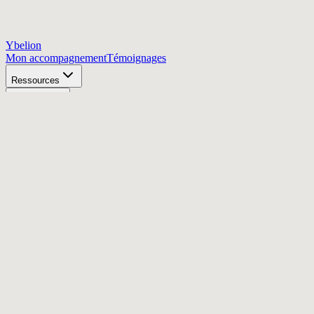
Ybelion
Mon accompagnement
Témoignages
Ressources
À propos
Articles
Atelier offert
Origine
Pourquoi
Les 10 lettres
Le trio
Ensemble
Ce que ça change