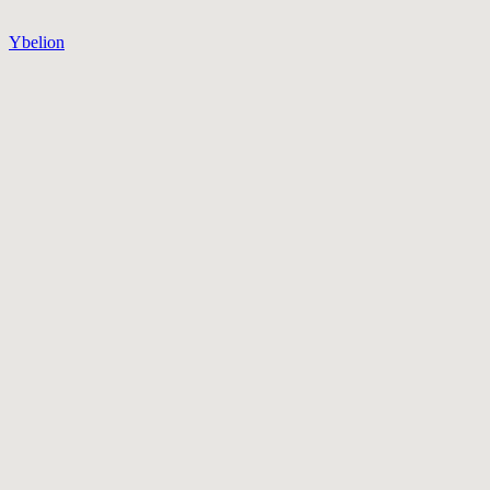
Ybelion
Mon accompagnement
Témoignages
Ressources
À propos
Articles
Atelier offert
Tous les livres